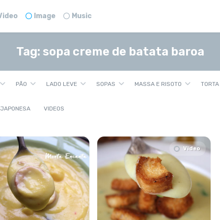
Video
Image
Music
Tag:
sopa creme de batata baroa
PÃO
LADO LEVE
SOPAS
MASSA E RISOTO
TORTA
 JAPONESA
VIDEOS
Video