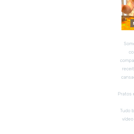
Somo
co
compar
recei
cansad
Pratos 
Tudo b
vídeo