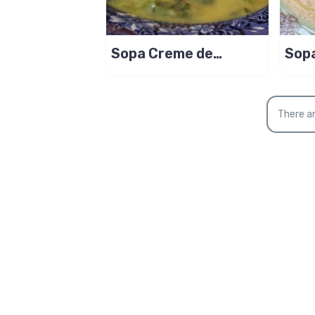
Sopa Creme de
Sop
Mandioquinha com
Man
Espinafre
Cre
There ar