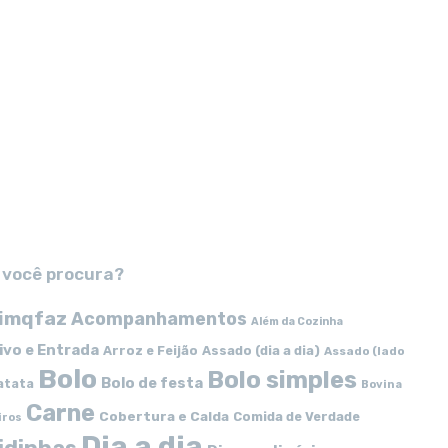
 você procura?
imqfaz
Acompanhamentos
Além da Cozinha
ivo e Entrada
Arroz e Feijão
Assado (dia a dia)
Assado (lado
Bolo
Bolo simples
Bolo de festa
atata
Bovina
Carne
Cobertura e Calda
Comida de Verdade
iros
Dia a dia