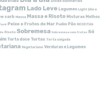
idinhas
Dicas culinárias
stagram
Lado Leve
Legumes
Light (dia a
Massa e Risoto
w carb
Misturas
Molhos
Massa
Peixe e Frutos do Mar
Pão
Pudim
RECEITAS
Pavê
Sobremesa
Só
Risoto
do
Sobremesa com frutas
mim
Tortas
Torta doce
Torta salgada
tariana
Verduras e Legumes
Vegetariano