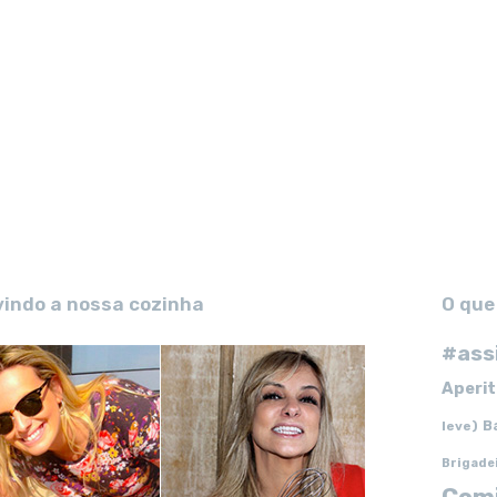
vindo a nossa cozinha
O que
#ass
Aperit
B
leve)
Brigade