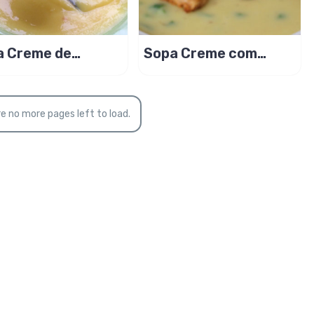
a Creme de
Sopa Creme com
dioquinha com
croûtons crocantes
am Cheese
e no more pages left to load.