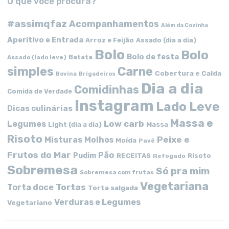
O que você procura?
#assimqfaz
Acompanhamentos
Além da Cozinha
Aperitivo e Entrada
Arroz e Feijão
Assado (dia a dia)
Bolo
Bolo
Bolo de festa
Batata
Assado (lado leve)
simples
Carne
Cobertura e Calda
Bovina
Brigadeiros
Dia a dia
Comidinhas
Comida de Verdade
Instagram
Lado Leve
Dicas culinárias
Massa e
Low carb
Legumes
Massa
Light (dia a dia)
Risoto
Peixe e
Misturas
Molhos
Moída
Pavê
Frutos do Mar
Pão
Pudim
RECEITAS
Risoto
Refogado
Sobremesa
Só pra mim
Sobremesa com frutas
Vegetariana
Tortas
Torta doce
Torta salgada
Verduras e Legumes
Vegetariano