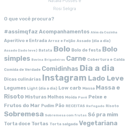
Natalia Posses e
Rosi Seligra
O que você procura?
#assimqfaz
Acompanhamentos
Além da Cozinha
Aperitivo e Entrada
Arroz e Feijão
Assado (dia a dia)
Bolo
Bolo
Bolo de festa
Batata
Assado (lado leve)
simples
Carne
Cobertura e Calda
Bovina
Brigadeiros
Dia a dia
Comidinhas
Comida de Verdade
Instagram
Lado Leve
Dicas culinárias
Massa e
Low carb
Legumes
Massa
Light (dia a dia)
Risoto
Peixe e
Misturas
Molhos
Moída
Pavê
Frutos do Mar
Pão
Pudim
RECEITAS
Risoto
Refogado
Sobremesa
Só pra mim
Sobremesa com frutas
Vegetariana
Tortas
Torta doce
Torta salgada