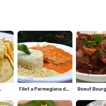
Filet a Parmegiana do
Boeuf Bour
de
Bar do Alemão de Itú
Video