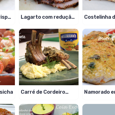
Lagarto com redução
Costelinha 
ante!
de vinho, na pressão!
Carameliza
Batatas
sicha
Carré de Cordeiro
Namorado e
com crosta de ervas,
Crocante
Masterchef!