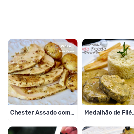
Video
Chester Assado com
Medalhão de Filé
Batata Confitada
Mignon ao Molho 
Mostarda