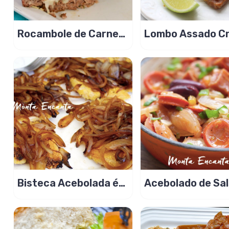
Rocambole de Carne
Lombo Assado Crispy,
moída com queijo
suculento e croc
puxa!
Bisteca Acebolada é
Acebolado de Sal
prática de fazer!