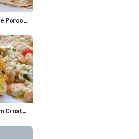
de Porco
da com
m Crosta