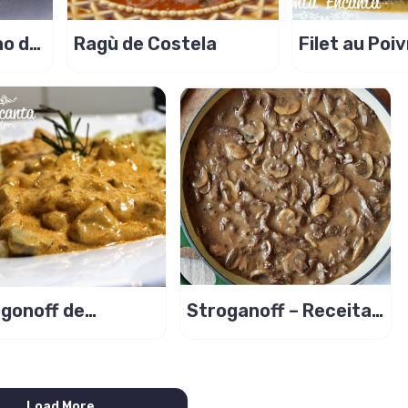
ho de
Ragù de Costela
Filet au Poi
gonoff de
Stroganoff – Receita
inho – Molho
Original Leste
na
Europeu
Load More