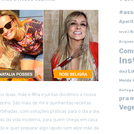
#ass
Aperit
B
leve)
Brigade
Com
In
Lo
dia)
Moída
Refoga
s duas, mãe e filha e juntas dividimos a nossa
pra 
zinha. São mais de mil e quinhentas receitas
Vege
tilhadas, com soluções práticas para o dia a dia,
tas da vida moderna, para quem chega em casa
o e quer preparar algo rápido sem abrir mão da