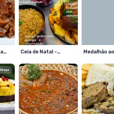
na
Ceia de Natal –
Medalhão ao
maça
Chester Indiano
Shoyo
Image