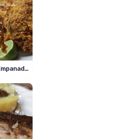
Empanada
 Milho!
Video