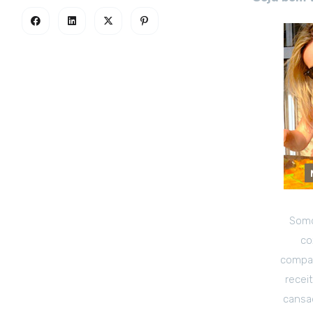
Somo
co
compar
recei
cansad