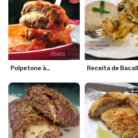
Polpetone à
Receita de Baca
bolonhesa – Duplo
em Camadas
Queijo