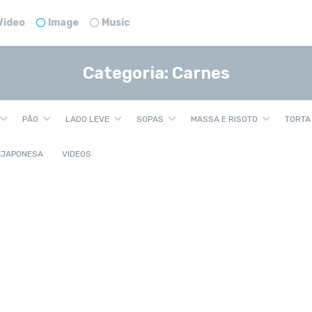
Video
Image
Music
Categoria:
Carnes
PÃO
LADO LEVE
SOPAS
MASSA E RISOTO
TORTA
 JAPONESA
VIDEOS