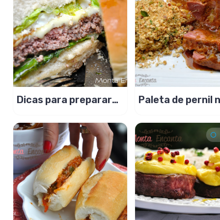
Dicas para preparar
Paleta de pernil 
um Hambúrguer
cerveja preta e 
Suculento
verde