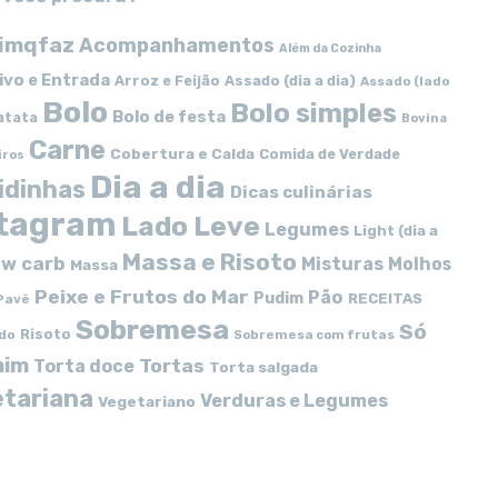
imqfaz
Acompanhamentos
Além da Cozinha
ivo e Entrada
Arroz e Feijão
Assado (dia a dia)
Assado (lado
Bolo
Bolo simples
Bolo de festa
atata
Bovina
Carne
Cobertura e Calda
Comida de Verdade
iros
Dia a dia
idinhas
Dicas culinárias
stagram
Lado Leve
Legumes
Light (dia a
Massa e Risoto
w carb
Misturas
Molhos
Massa
Peixe e Frutos do Mar
Pão
Pudim
RECEITAS
Pavê
Sobremesa
Só
Risoto
do
Sobremesa com frutas
mim
Tortas
Torta doce
Torta salgada
tariana
Verduras e Legumes
Vegetariano