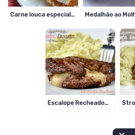
Carne louca especial,
Medalhão ao Mol
não leva água no
Catupiry e Curry
preparo!
Escalope Recheado
Stro
com Brie
Lomb
Vie