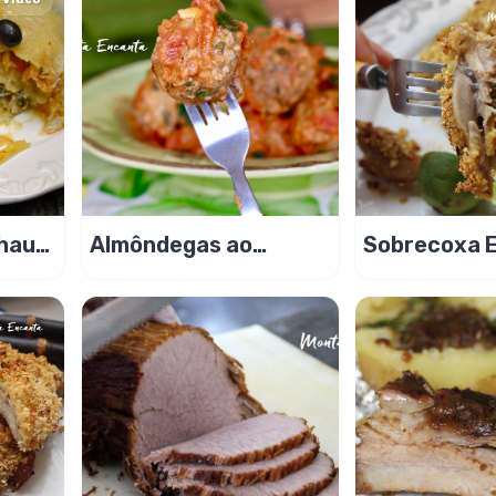
lhau
Almôndegas ao
Sobrecoxa 
Tomatinho de carne
no Flocão de
moída c/ azeitona!