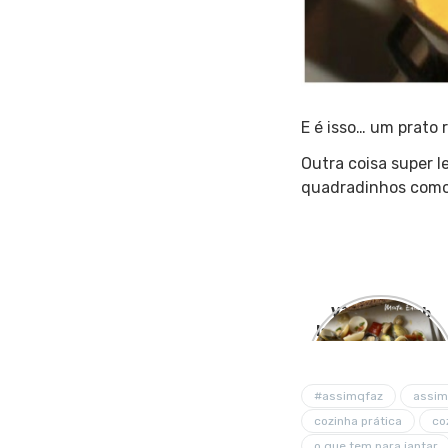
E é isso… um prato 
Outra coisa super le
quadradinhos como
Vôngole, lamb
lamb de lamber os
beiços!
#assimqfaz
assim
cozinha prática
co
o que tem para jantar