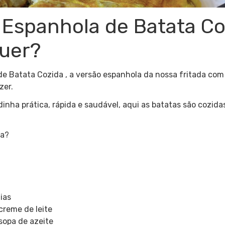
a Espanhola de Batata C
uer?
de Batata Cozida , a versão espanhola da nossa fritada com b
zer.
nha prática, rápida e saudável, aqui as batatas são cozida
ta?
ias
creme de leite
sopa de azeite