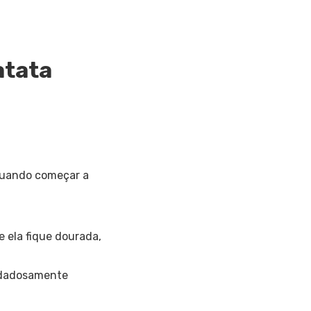
atata
.
 quando começar a
e ela fique dourada,
uidadosamente