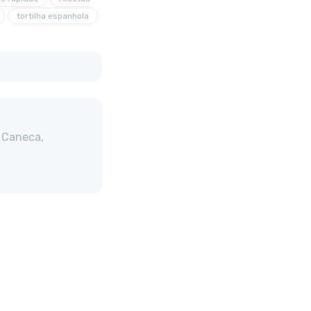
tortilha espanhola
 Caneca,