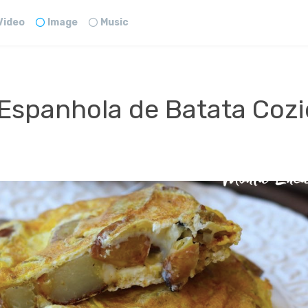
Video
Image
Music
 Espanhola de Batata Coz