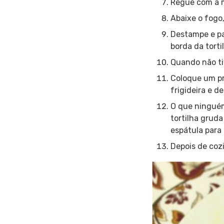
Regue com a m
Abaixe o fogo,
Destampe e pas
borda da tort
Quando não ti
Coloque um pra
frigideira e de
O que ninguém
tortilha gruda
espátula para 
Depois de cozi