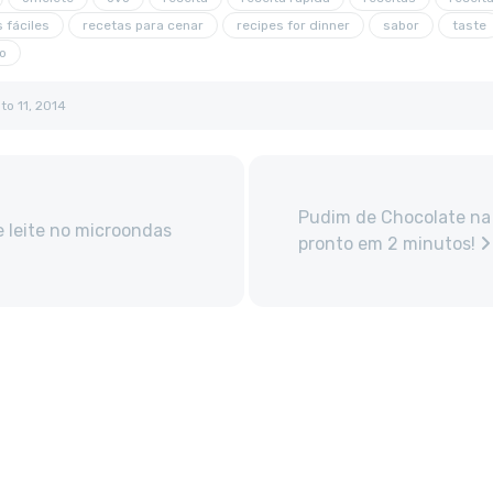
 fáciles
recetas para cenar
recipes for dinner
sabor
taste
o
to 11, 2014
Pudim de Chocolate na
 leite no microondas
pronto em 2 minutos!