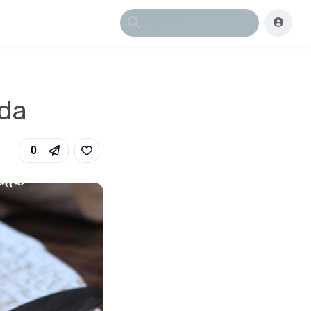
ida
0