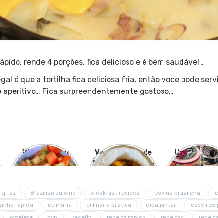
rápido, rende 4 porções, fica delicioso e é bem saudável…
gal é que a tortilha fica deliciosa fria, então voce pode ser
 aperitivo… Fica surpreendentemente gostoso…
Vinagrete ou
Vaca atolada de
Um passeio 
Azeigrete
bananinha, carne
Porto Ferre
de panela!
 q faz
Brazilian cuisine
breakfast recipes
cocina brasileña
c
zinha rápida
culinária
culinária pratica
dica jantar
easy reci
omelete
ovo
receita
receita rapida
receitas
receit