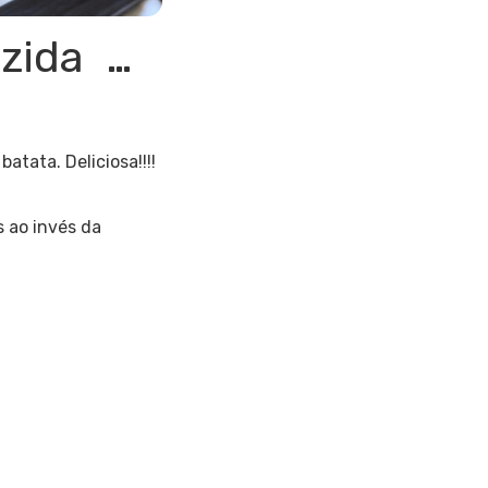
ozida …
atata. Deliciosa!!!!
s ao invés da