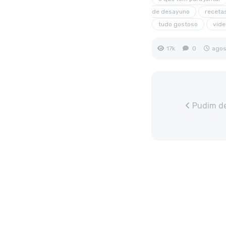
de desayuno
recetas
tudo gostoso
vide
17k
0
agos
Pudim de