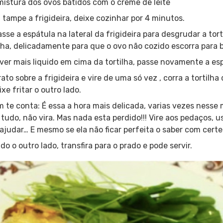
istura dos ovos batidos com o creme de leite
 tampe a frigideira, deixe cozinhar por 4 minutos.
se a espátula na lateral da frigideira para desgrudar a tort
ilha, delicadamente para que o ovo não cozido escorra para 
ver mais liquido em cima da tortilha, passe novamente a es
to sobre a frigideira e vire de uma só vez , corra a tortilha 
ixe fritar o outro lado.
 te conta: É essa a hora mais delicada, varias vezes ness
 tudo, não vira. Mas nada esta perdido!!! Vire aos pedaços, 
ajudar… E mesmo se ela não ficar perfeita o saber com certez
do o outro lado, transfira para o prado e pode servir.