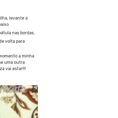
ilha, levante a
baixo
pátula nas bordas.
de volta para
e momento a minha
use uma outra
a vai estar!!!