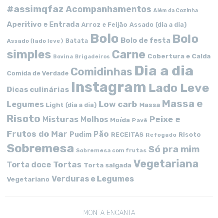
#assimqfaz
Acompanhamentos
Além da Cozinha
Aperitivo e Entrada
Arroz e Feijão
Assado (dia a dia)
Bolo
Bolo
Bolo de festa
Batata
Assado (lado leve)
simples
Carne
Cobertura e Calda
Bovina
Brigadeiros
Dia a dia
Comidinhas
Comida de Verdade
Instagram
Lado Leve
Dicas culinárias
Massa e
Low carb
Legumes
Massa
Light (dia a dia)
Risoto
Peixe e
Misturas
Molhos
Moída
Pavê
Frutos do Mar
Pão
Pudim
RECEITAS
Risoto
Refogado
Sobremesa
Só pra mim
Sobremesa com frutas
Vegetariana
Tortas
Torta doce
Torta salgada
Verduras e Legumes
Vegetariano
MONTA ENCANTA