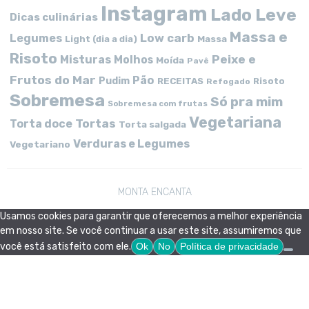
Instagram
Lado Leve
Dicas culinárias
Massa e
Low carb
Legumes
Massa
Light (dia a dia)
Risoto
Peixe e
Misturas
Molhos
Moída
Pavê
Frutos do Mar
Pão
Pudim
RECEITAS
Risoto
Refogado
Sobremesa
Só pra mim
Sobremesa com frutas
Vegetariana
Tortas
Torta doce
Torta salgada
Verduras e Legumes
Vegetariano
MONTA ENCANTA
Usamos cookies para garantir que oferecemos a melhor experiência
em nosso site. Se você continuar a usar este site, assumiremos que
você está satisfeito com ele.
Ok
No
Política de privacidade