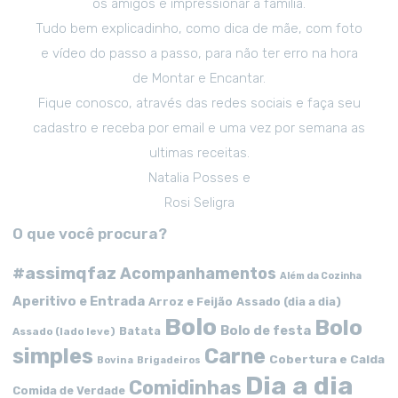
os amigos e impressionar a família.
Tudo bem explicadinho, como dica de mãe, com foto
e vídeo do passo a passo, para não ter erro na hora
de Montar e Encantar.
Fique conosco, através das redes sociais e faça seu
cadastro e receba por email e uma vez por semana as
ultimas receitas.
Natalia Posses e
Rosi Seligra
O que você procura?
#assimqfaz
Acompanhamentos
Além da Cozinha
Aperitivo e Entrada
Arroz e Feijão
Assado (dia a dia)
Bolo
Bolo
Bolo de festa
Batata
Assado (lado leve)
simples
Carne
Cobertura e Calda
Bovina
Brigadeiros
Dia a dia
Comidinhas
Comida de Verdade