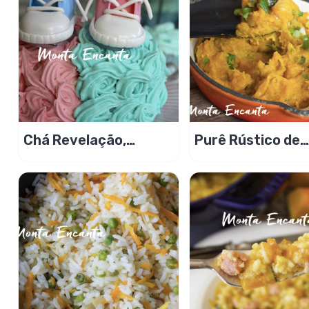
Chá Revelação,
Purê Rústico de
menino ou menina? É
Abóbora com
divetido!
Gengibre