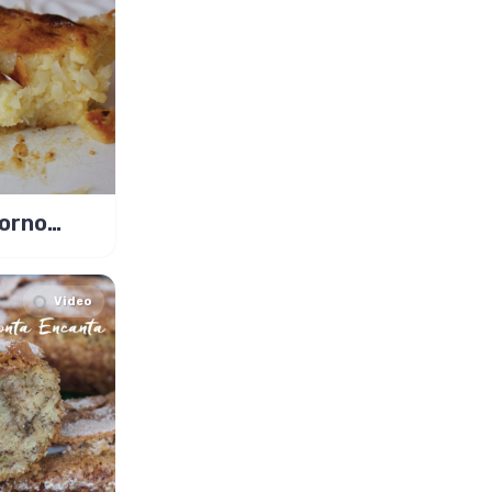
orno
 leite
!
Video