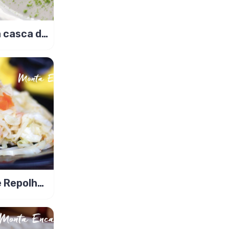
a casca do
anja?
 Repolho
licioso!