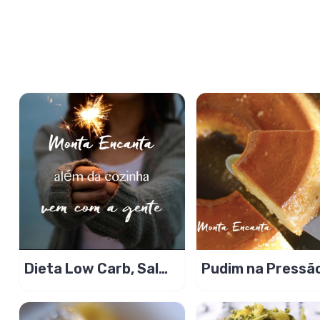
Dieta Low Carb, Sal
Pudim na Pressã
Cloreto de Magnésio
PA Lugol e Açúcares