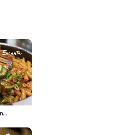
m
 Funghi