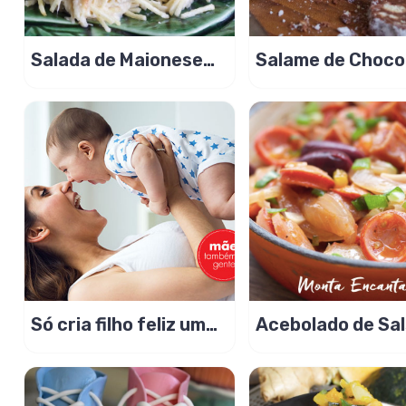
Salada de Maionese
Salame de Choco
com Batata
ou Salame di
Cioccolato!
Só cria filho feliz uma
Acebolado de Sal
mãe feliz sem dúvida!