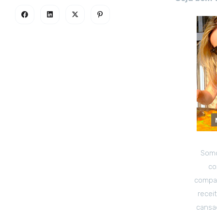
Somo
co
compar
recei
cansad