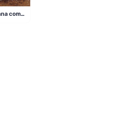
ana com
rocante