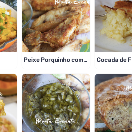
Peixe Porquinho com
Cocada de F
Alcaparras, peixe
Cremosa com
frito delicioso!
condensado