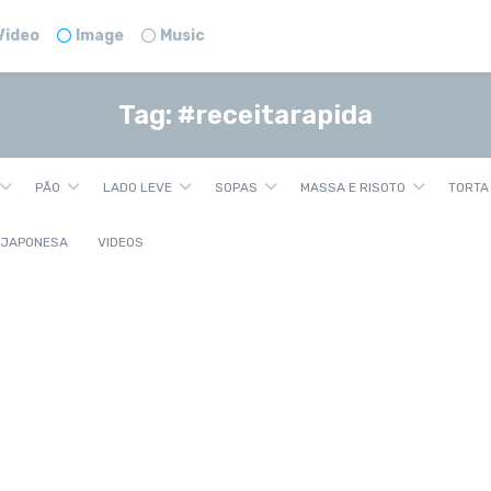
Video
Image
Music
Tag:
#receitarapida
PÃO
LADO LEVE
SOPAS
MASSA E RISOTO
TORTA
 JAPONESA
VIDEOS