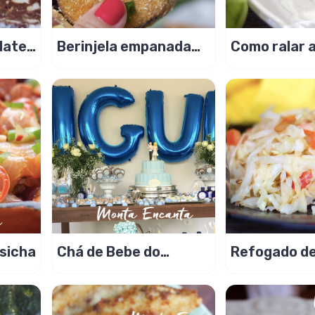
late
Berinjela empanada
Como ralar 
no fubá e bem
limão ou lar
sequinha!
sicha
Chá de Bebe do
Refogado de
Miguel, monte o seu!
al dente e de