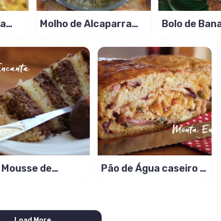
ra
Molho de Alcaparra
Bolo de Ban
ueijo
Prático
casquinha c
de canela
 Mousse de
Pão de Água caseiro e
colate Morango e
fácil de fazer!
ache
Load More