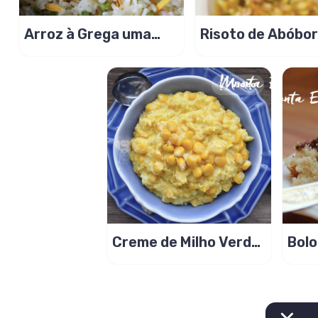
Arroz à Grega uma
Risoto de Abóbo
repaginada no arroz
com Linguiça e Q
de ontem!
Coalho
Video
Creme de Milho Verde
Bolo
sem espessante!
Cho
Gan