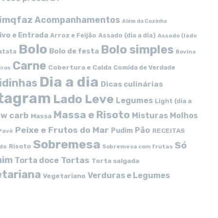
imqfaz
Acompanhamentos
Além da Cozinha
ivo e Entrada
Arroz e Feijão
Assado (dia a dia)
Assado (lado
Bolo
Bolo simples
Bolo de festa
atata
Bovina
Carne
Cobertura e Calda
Comida de Verdade
iros
Dia a dia
idinhas
Dicas culinárias
stagram
Lado Leve
Legumes
Light (dia a
Massa e Risoto
w carb
Misturas
Molhos
Massa
Peixe e Frutos do Mar
Pão
Pudim
RECEITAS
Pavê
Sobremesa
Só
Risoto
do
Sobremesa com frutas
mim
Tortas
Torta doce
Torta salgada
tariana
Verduras e Legumes
Vegetariano