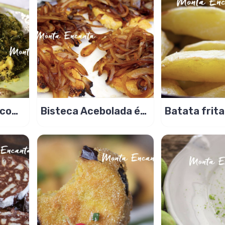
 com
Bisteca Acebolada é
Batata frita
ima!
prática de fazer!