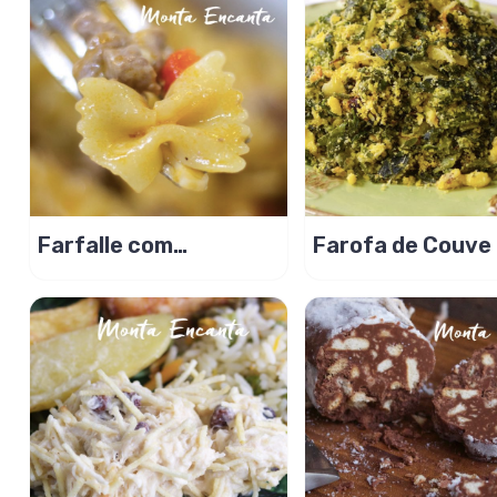
Farfalle com
Farofa de Couve
Pimentão e Cordeiro
ovos brasileiríss
receita MARA!