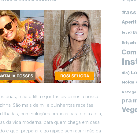
#ass
Aperit
B
leve)
Brigade
Com
In
Lo
dia)
Moída
Refoga
s duas, mãe e filha e juntas dividimos a nossa
pra 
zinha. São mais de mil e quinhentas receitas
Vege
tilhadas, com soluções práticas para o dia a dia,
tas da vida moderna, para quem chega em casa
o e quer preparar algo rápido sem abrir mão da