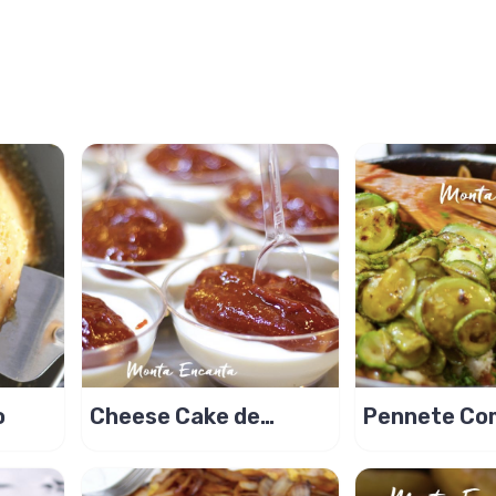
o
Cheese Cake de
Pennete Co
colher com Coulis de
Abobrinha e
Framboesa
Porcini