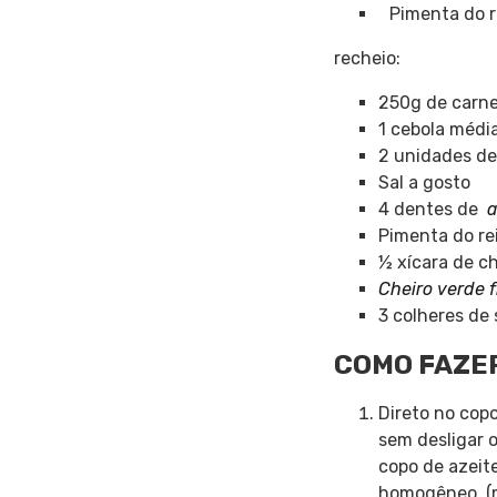
Pimenta do r
recheio:
250g de carn
1 cebola médi
2 unidades d
Sal a gosto
4 dentes de
a
Pimenta do re
½ xícara de c
Cheiro verde 
3 colheres de 
COMO FAZE
Direto no cop
sem desligar o
copo de azeite
homogêneo. (