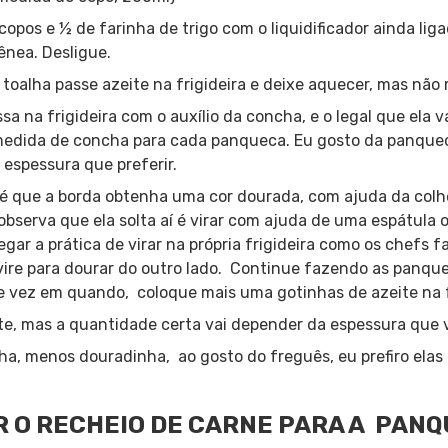
opos e ½ de farinha de trigo com o liquidificador ainda lig
nea. Desligue.
toalha passe azeite na frigideira e deixe aquecer, mas não 
a na frigideira com o auxílio da concha, e o legal que ela v
edida de concha para cada panqueca. Eu gosto da panqueca
espessura que preferir.
té que a borda obtenha uma cor dourada, com ajuda da colh
 observa que ela solta aí é virar com ajuda de uma espátula
gar a prática de virar na própria frigideira como os chefs 
 vire para dourar do outro lado. Continue fazendo as panque
e vez em quando, coloque mais uma gotinhas de azeite na f
e, mas a quantidade certa vai depender da espessura que v
ha, menos douradinha, ao gosto do freguês, eu prefiro elas
 O RECHEIO DE CARNE PARA A PANQ