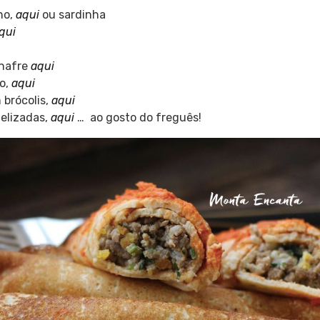
ho,
aqui
ou sardinha
qui
nafre
aqui
o,
aqui
brócolis,
aqui
elizadas,
aqui
… ao gosto do freguês!