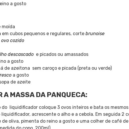
eino a gosto
e moída
a em cubos pequenos e regulares, corte
brunoise
e
ovo cozido
lho descascado
e picados ou amassados
ino a gosto
há de azeitona sem caroço e picada (preta ou verde)
fresco
a gosto
sopa de azeite
R A MASSA DA PANQUECA:
o do liquidificador coloque 3 ovos inteiros e bata os mesmo
 liquidificador, acrescente o alho e a cebola. Em seguida 2 c
 de oliva, pimenta do reino a gosto e uma colher de café de 
medida do copo, 200ml)