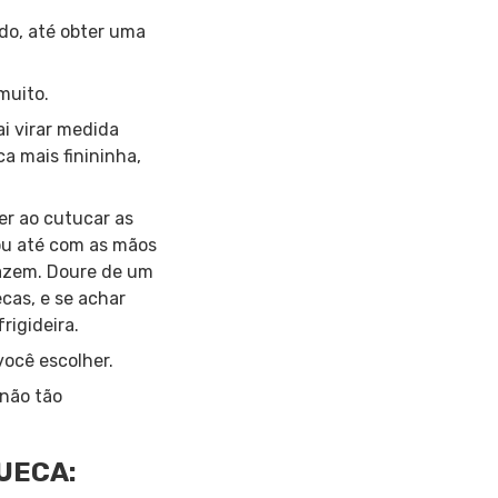
ado, até obter uma
muito.
ai virar medida
 mais finininha,
er ao cutucar as
 ou até com as mãos
fazem. Doure de um
cas, e se achar
rigideira.
ocê escolher.
 não tão
UECA: