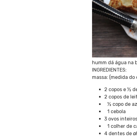
humm dá água na bo
INGREDIENTES:
massa: (medida do 
2 copos e ½ de
2 copos de le
½ copo de aze
1 cebola
3 ovos inteiro
1 colher de c
4 dentes de
a