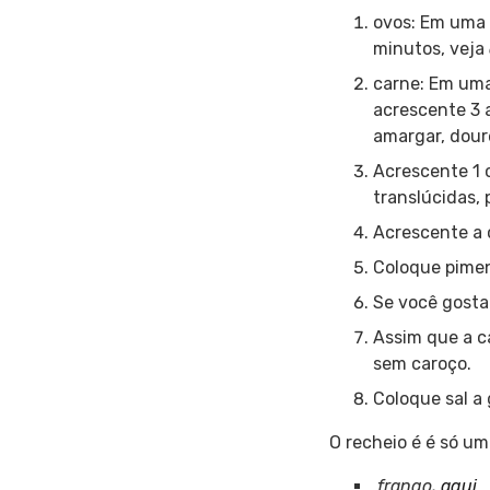
ovos: Em uma 
minutos, veja
carne: Em uma
acrescente 3 
amargar, dour
Acrescente 1 
translúcidas, 
Acrescente a 
Coloque pimen
Se você gostar
Assim que a c
sem caroço.
Coloque sal a 
O recheio é é só u
frango,
aqui