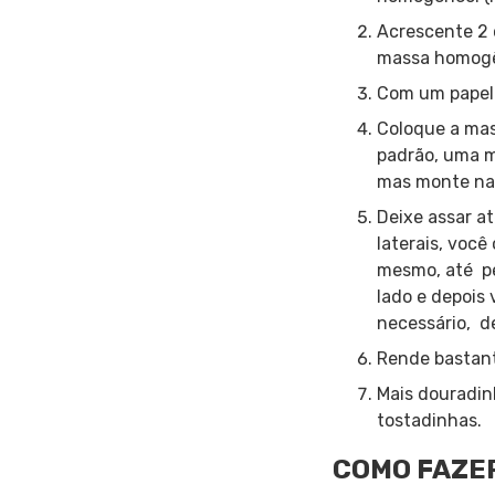
Acrescente 2 c
massa homogê
Com um papel 
Coloque a mass
padrão, uma m
mas monte na 
Deixe assar a
laterais, você
mesmo, até pe
lado e depois
necessário, d
Rende bastant
Mais douradin
tostadinhas.
COMO FAZER