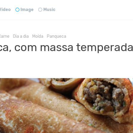
Video
Image
Music
Carne
Dia a dia
Moída
Panqueca
a, com massa temperada