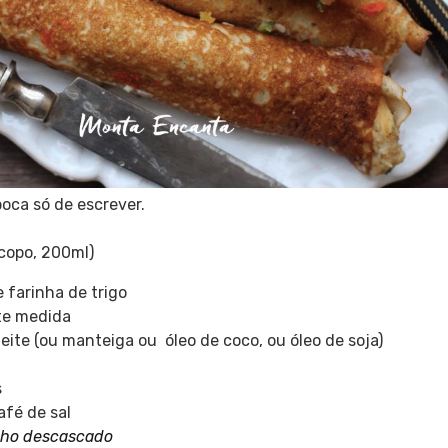
ca só de escrever.
copo, 200ml)
 farinha de trigo
ite medida
ite (ou manteiga ou óleo de coco, ou óleo de soja)
s
afé de sal
lho descascado