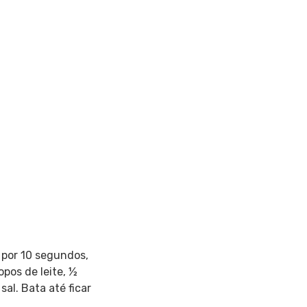
s por 10 segundos,
opos de leite, ½
sal. Bata até ficar