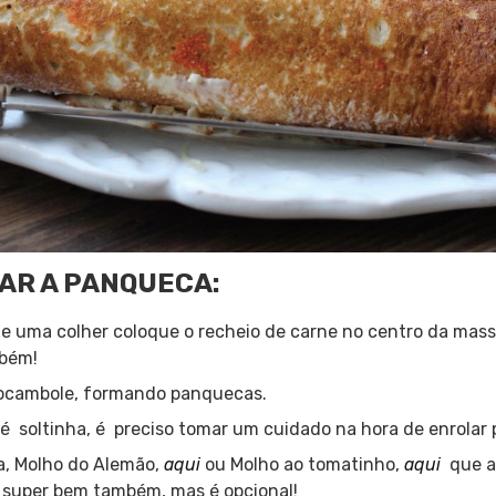
AR A PANQUECA:
e uma colher coloque o recheio de carne no centro da mass
mbém!
rocambole, formando panquecas.
é soltinha, é preciso tomar um cuidado na hora de enrolar 
a, Molho do Alemão,
aqui
ou Molho ao tomatinho,
aqui
que a
 super bem também, mas é opcional!