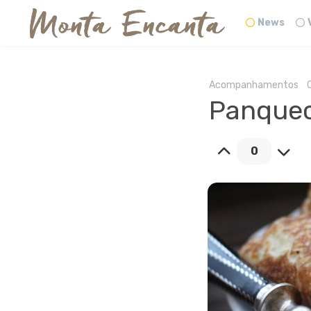
News
Acompanhamentos
Panquec
0