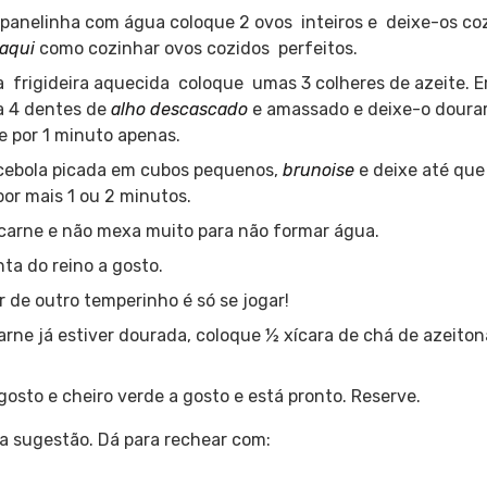
panelinha com água coloque 2 ovos inteiros e deixe-os coz
aqui
como cozinhar ovos cozidos perfeitos.
 frigideira aquecida coloque umas 3 colheres de azeite. 
a 4 dentes de
alho descascado
e amassado e deixe-o dourar
e por 1 minuto apenas.
cebola picada em cubos pequenos,
brunoise
e deixe até que
por mais 1 ou 2 minutos.
carne e não mexa muito para não formar água.
ta do reino a gosto.
 de outro temperinho é só se jogar!
arne já estiver dourada, coloque ½ xícara de chá de azeiton
gosto e cheiro verde a gosto e está pronto. Reserve.
ma sugestão. Dá para rechear com: