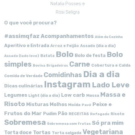
Natalia Posses e
Rosi Seligra
O que você procura?
#assimqfaz
Acompanhamentos
Além da Cozinha
Aperitivo e Entrada
Arroz e Feijão
Assado (dia a dia)
Bolo
Bolo
Bolo de festa
Batata
Assado (lado leve)
simples
Carne
Cobertura e Calda
Bovina
Brigadeiros
Dia a dia
Comidinhas
Comida de Verdade
Instagram
Lado Leve
Dicas culinárias
Massa e
Low carb
Legumes
Massa
Light (dia a dia)
Risoto
Peixe e
Misturas
Molhos
Moída
Pavê
Frutos do Mar
Pão
Pudim
RECEITAS
Risoto
Refogado
Sobremesa
Só pra mim
Sobremesa com frutas
Vegetariana
Tortas
Torta doce
Torta salgada