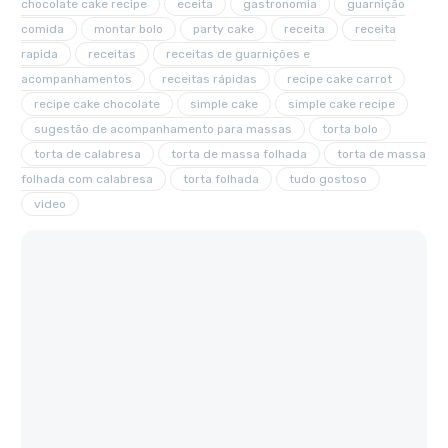
chocolate cake recipe
eceita
gastronomia
guarnição
comida
montar bolo
party cake
receita
receita
rapida
receitas
receitas de guarnições e
acompanhamentos
receitas rápidas
recipe cake carrot
recipe cake chocolate
simple cake
simple cake recipe
sugestão de acompanhamento para massas
torta bolo
torta de calabresa
torta de massa folhada
torta de massa
folhada com calabresa
torta folhada
tudo gostoso
video