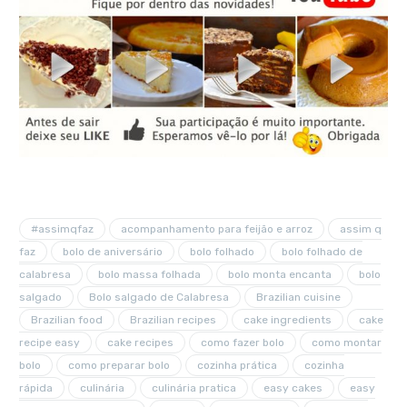
#assimqfaz
acompanhamento para feijão e arroz
assim q
faz
bolo de aniversário
bolo folhado
bolo folhado de
calabresa
bolo massa folhada
bolo monta encanta
bolo
salgado
Bolo salgado de Calabresa
Brazilian cuisine
Brazilian food
Brazilian recipes
cake ingredients
cake
recipe easy
cake recipes
como fazer bolo
como montar
bolo
como preparar bolo
cozinha prática
cozinha
rápida
culinária
culinária pratica
easy cakes
easy