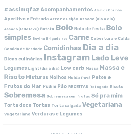
#assimqfaz
Acompanhamentos
Além da Cozinha
Aperitivo e Entrada
Arroz e Feijão
Assado (dia a dia)
Bolo
Bolo
Bolo de festa
Batata
Assado (lado leve)
simples
Carne
Cobertura e Calda
Bovina
Brigadeiros
Dia a dia
Comidinhas
Comida de Verdade
Instagram
Lado Leve
Dicas culinárias
Massa e
Low carb
Legumes
Massa
Light (dia a dia)
Risoto
Peixe e
Misturas
Molhos
Moída
Pavê
Frutos do Mar
Pão
Pudim
RECEITAS
Risoto
Refogado
Sobremesa
Só pra mim
Sobremesa com frutas
Vegetariana
Tortas
Torta doce
Torta salgada
Verduras e Legumes
Vegetariano