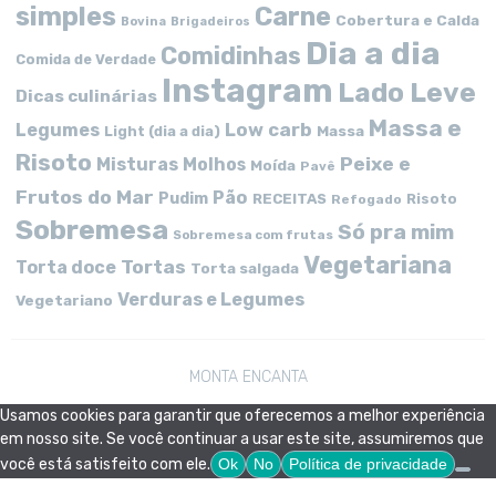
simples
Carne
Cobertura e Calda
Bovina
Brigadeiros
Dia a dia
Comidinhas
Comida de Verdade
Instagram
Lado Leve
Dicas culinárias
Massa e
Low carb
Legumes
Massa
Light (dia a dia)
Risoto
Peixe e
Misturas
Molhos
Moída
Pavê
Frutos do Mar
Pão
Pudim
RECEITAS
Risoto
Refogado
Sobremesa
Só pra mim
Sobremesa com frutas
Vegetariana
Tortas
Torta doce
Torta salgada
Verduras e Legumes
Vegetariano
MONTA ENCANTA
Usamos cookies para garantir que oferecemos a melhor experiência
em nosso site. Se você continuar a usar este site, assumiremos que
você está satisfeito com ele.
Ok
No
Política de privacidade