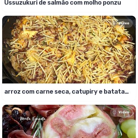
Ussuzukuri de salmão com molho ponzu
Video
arroz com carne seca, catupiry e batata
palha
Video