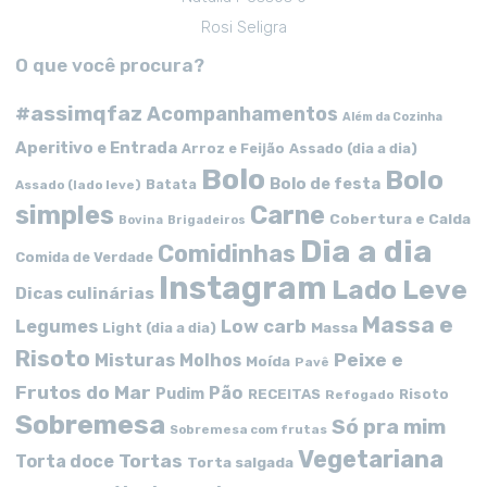
Rosi Seligra
O que você procura?
#assimqfaz
Acompanhamentos
Além da Cozinha
Aperitivo e Entrada
Arroz e Feijão
Assado (dia a dia)
Bolo
Bolo
Bolo de festa
Batata
Assado (lado leve)
simples
Carne
Cobertura e Calda
Bovina
Brigadeiros
Dia a dia
Comidinhas
Comida de Verdade
Instagram
Lado Leve
Dicas culinárias
Massa e
Low carb
Legumes
Massa
Light (dia a dia)
Risoto
Peixe e
Misturas
Molhos
Moída
Pavê
Frutos do Mar
Pão
Pudim
RECEITAS
Risoto
Refogado
Sobremesa
Só pra mim
Sobremesa com frutas
Vegetariana
Tortas
Torta doce
Torta salgada