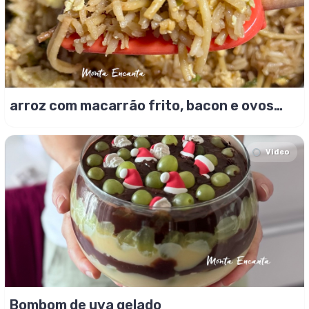
arroz com macarrão frito, bacon e ovos
mexidos
Video
Bombom de uva gelado