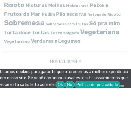
Risoto
Peixe e
Misturas
Molhos
Moída
Pavê
Frutos do Mar
Pão
Pudim
RECEITAS
Risoto
Refogado
Sobremesa
Só pra mim
Sobremesa com frutas
Vegetariana
Tortas
Torta doce
Torta salgada
Verduras e Legumes
Vegetariano
MONTA ENCANTA
Usamos cookies para garantir que oferecemos a melhor experiência
em nosso site. Se você continuar a usar este site, assumiremos que
você está satisfeito com ele.
Ok
No
Política de privacidade