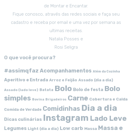
de Montar e Encantar.
Fique conosco, através das redes sociais e faça seu
cadastro e receba por email e uma vez por semana as
ultimas receitas.
Natalia Posses e
Rosi Seligra
O que você procura?
#assimqfaz
Acompanhamentos
Além da Cozinha
Aperitivo e Entrada
Arroz e Feijão
Assado (dia a dia)
Bolo
Bolo
Bolo de festa
Batata
Assado (lado leve)
simples
Carne
Cobertura e Calda
Bovina
Brigadeiros
Dia a dia
Comidinhas
Comida de Verdade
Instagram
Lado Leve
Dicas culinárias
Massa e
Low carb
Legumes
Massa
Light (dia a dia)