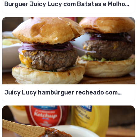
Burguer Juicy Lucy com Batatas e Molho
Barbecue
Juicy Lucy hambúrguer recheado com
queijo.