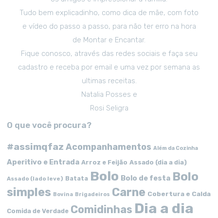
Tudo bem explicadinho, como dica de mãe, com foto
e vídeo do passo a passo, para não ter erro na hora
de Montar e Encantar.
Fique conosco, através das redes sociais e faça seu
cadastro e receba por email e uma vez por semana as
ultimas receitas.
Natalia Posses e
Rosi Seligra
O que você procura?
#assimqfaz
Acompanhamentos
Além da Cozinha
Aperitivo e Entrada
Arroz e Feijão
Assado (dia a dia)
Bolo
Bolo
Bolo de festa
Batata
Assado (lado leve)
simples
Carne
Cobertura e Calda
Bovina
Brigadeiros
Dia a dia
Comidinhas
Comida de Verdade