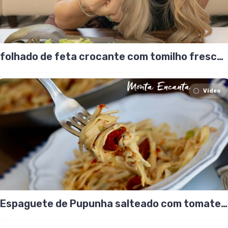
folhado de feta crocante com tomilho fresco
e mel
Video
Espaguete de Pupunha salteado com tomate
seco!