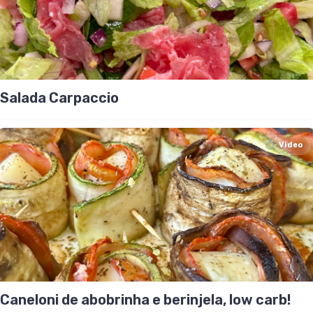
Salada Carpaccio
Video
Caneloni de abobrinha e berinjela, low carb!