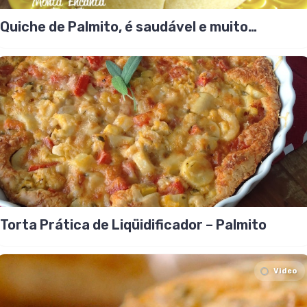
Quiche de Palmito, é saudável e muito
gostosa!
Torta Prática de Liqüidificador – Palmito
Video