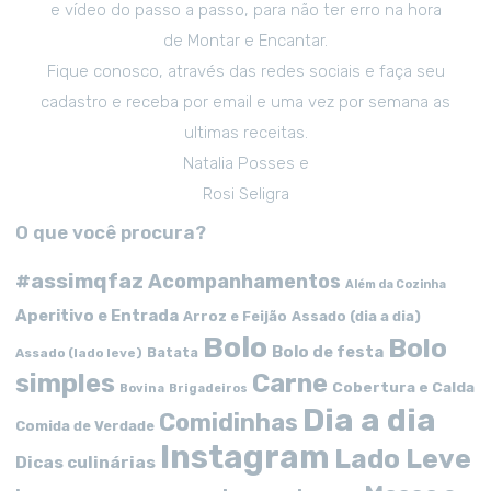
e vídeo do passo a passo, para não ter erro na hora
de Montar e Encantar.
Fique conosco, através das redes sociais e faça seu
cadastro e receba por email e uma vez por semana as
ultimas receitas.
Natalia Posses e
Rosi Seligra
O que você procura?
#assimqfaz
Acompanhamentos
Além da Cozinha
Aperitivo e Entrada
Arroz e Feijão
Assado (dia a dia)
Bolo
Bolo
Bolo de festa
Batata
Assado (lado leve)
simples
Carne
Cobertura e Calda
Bovina
Brigadeiros
Dia a dia
Comidinhas
Comida de Verdade
Instagram
Lado Leve
Dicas culinárias