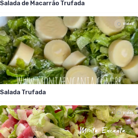
Salada de Macarrão Trufada
Video
Salada Trufada
Video