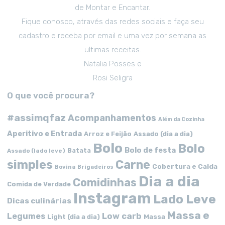
de Montar e Encantar.
Fique conosco, através das redes sociais e faça seu
cadastro e receba por email e uma vez por semana as
ultimas receitas.
Natalia Posses e
Rosi Seligra
O que você procura?
#assimqfaz
Acompanhamentos
Além da Cozinha
Aperitivo e Entrada
Arroz e Feijão
Assado (dia a dia)
Bolo
Bolo
Bolo de festa
Batata
Assado (lado leve)
simples
Carne
Cobertura e Calda
Bovina
Brigadeiros
Dia a dia
Comidinhas
Comida de Verdade
Instagram
Lado Leve
Dicas culinárias
Massa e
Low carb
Legumes
Massa
Light (dia a dia)