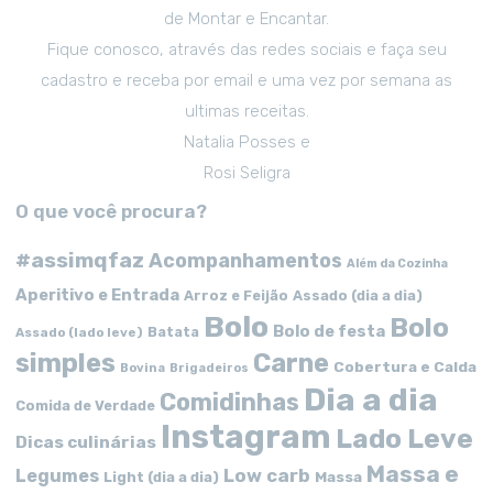
de Montar e Encantar.
Fique conosco, através das redes sociais e faça seu
cadastro e receba por email e uma vez por semana as
ultimas receitas.
Natalia Posses e
Rosi Seligra
O que você procura?
#assimqfaz
Acompanhamentos
Além da Cozinha
Aperitivo e Entrada
Arroz e Feijão
Assado (dia a dia)
Bolo
Bolo
Bolo de festa
Batata
Assado (lado leve)
simples
Carne
Cobertura e Calda
Bovina
Brigadeiros
Dia a dia
Comidinhas
Comida de Verdade
Instagram
Lado Leve
Dicas culinárias
Massa e
Low carb
Legumes
Massa
Light (dia a dia)