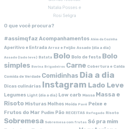
Natalia Posses e
Rosi Seligra
O que você procura?
#assimqfaz
Acompanhamentos
Além da Cozinha
Aperitivo e Entrada
Arroz e Feijão
Assado (dia a dia)
Bolo
Bolo
Bolo de festa
Batata
Assado (lado leve)
simples
Carne
Cobertura e Calda
Bovina
Brigadeiros
Dia a dia
Comidinhas
Comida de Verdade
Instagram
Lado Leve
Dicas culinárias
Massa e
Low carb
Legumes
Massa
Light (dia a dia)
Risoto
Peixe e
Misturas
Molhos
Moída
Pavê
Frutos do Mar
Pão
Pudim
RECEITAS
Risoto
Refogado
Sobremesa
Só pra mim
Sobremesa com frutas