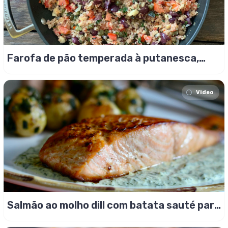
Farofa de pão temperada à putanesca,
crosta s/ glúten!
Video
Salmão ao molho dill com batata sauté para
Páscoa