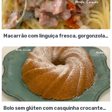
Macarrão com linguiça fresca, gorgonzola,
sálvia e limão!
Video
Bolo sem glúten com casquinha crocante