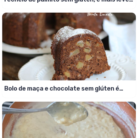
e mais gostoso!
Bolo de maça e chocolate sem glúten é
fofo e úmido!