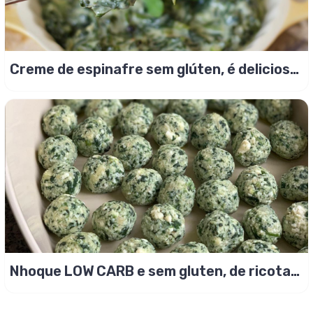
Creme de espinafre sem glúten, é delicioso
e mais saudável!
Nhoque LOW CARB e sem gluten, de ricota
com espinafre!