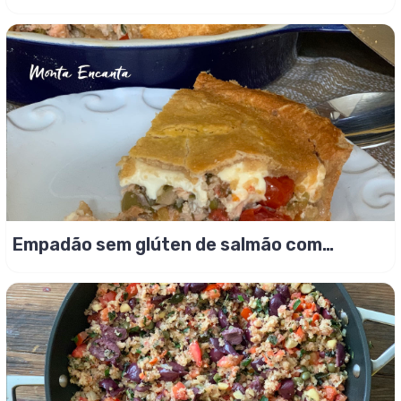
de canela
Empadão sem glúten de salmão com
tomate