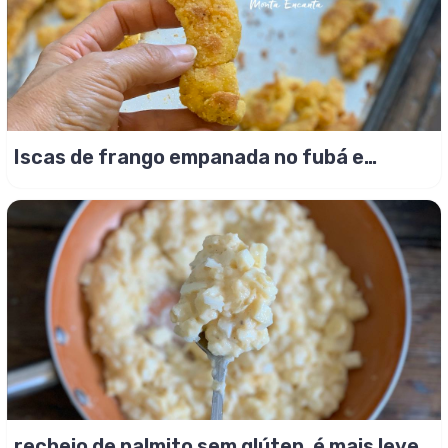
Iscas de frango empanada no fubá e
assada ao forno!
recheio de palmito sem glúten, é mais leve