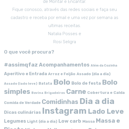
de Montar e Encantar.
Fique conosco, através das redes sociais e faça seu
cadastro e receba por email e uma vez por semana as
ultimas receitas.
Natalia Posses e
Rosi Seligra
O que você procura?
#assimqfaz
Acompanhamentos
Além da Cozinha
Aperitivo e Entrada
Arroz e Feijão
Assado (dia a dia)
Bolo
Bolo
Bolo de festa
Batata
Assado (lado leve)
simples
Carne
Cobertura e Calda
Bovina
Brigadeiros
Dia a dia
Comidinhas
Comida de Verdade
Instagram
Lado Leve
Dicas culinárias
Massa e
Low carb
Legumes
Massa
Light (dia a dia)