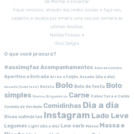
de Montar e Encantar.
Fique conosco, através das redes sociais e faça seu
cadastro e receba por email e uma vez por semana as
ultimas receitas.
Natalia Posses e
Rosi Seligra
O que você procura?
#assimqfaz
Acompanhamentos
Além da Cozinha
Aperitivo e Entrada
Arroz e Feijão
Assado (dia a dia)
Bolo
Bolo
Bolo de festa
Batata
Assado (lado leve)
simples
Carne
Cobertura e Calda
Bovina
Brigadeiros
Dia a dia
Comidinhas
Comida de Verdade
Instagram
Lado Leve
Dicas culinárias
Massa e
Low carb
Legumes
Massa
Light (dia a dia)